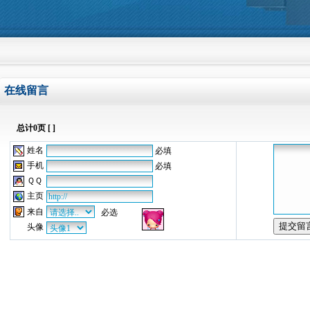
欢迎光临曲阜嘉信电气有限公司网站，我们本着顾
在线留言
总计0页 [ ]
姓名
必填
手机
必填
ＱＱ
主页
来自
必选
头像