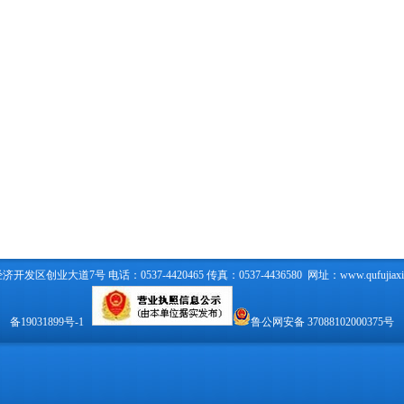
区创业大道7号 电话：0537-4420465 传真：0537-4436580 网址：
www.qufujiax
备19031899号-1
鲁公网安备 37088102000375号