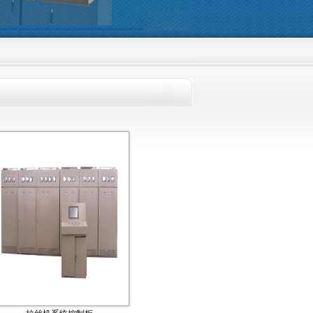
们本着顾客至上，信誉好的原则，热忱欢迎新老客户光临洽谈、订购。