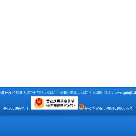
区创业大道7号 电话：0537-4420465 传真：0537-4436580 网址：
www.qufujiax
备19031899号-1
鲁公网安备 37088102000375号