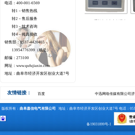
电话：400-001-6569
转1－销售热线
转2－售后服务
JX300系列大功率变频调速
JX300
转3－技术咨询
频调速控制柜
变频恒压供水控制柜
器键盘
转4－传真接收
销售部：0537-4420465
13954776399（杨总）
邮编：273100
网址：
www.qufujiaxin.com
地址：曲阜市经济开发区创业大道7号
友情链接：
百度
中迅网络传媒有限公司济
版权所有：
曲阜嘉信电气有限公司
地址：曲阜市经济开发区创业大道7号 电话：0537-442
备19031899号-1