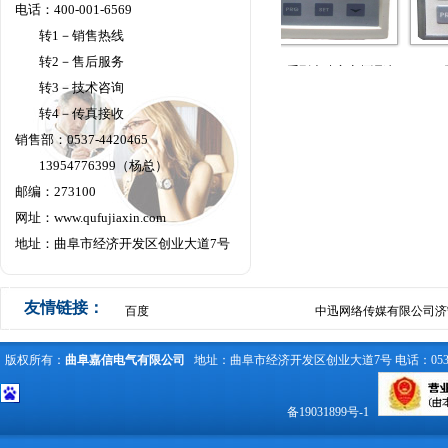
电话：400-001-6569
转1－销售热线
转2－售后服务
JX300系列大功率变频调速
JX300系列
转3－技术咨询
速控制柜
变频恒压供水控制柜
器键盘
器键
转4－传真接收
销售部：0537-4420465
13954776399（杨总）
邮编：273100
网址：
www.qufujiaxin.com
地址：曲阜市经济开发区创业大道7号
友情链接：
百度
中迅网络传媒有限公司济
版权所有：
曲阜嘉信电气有限公司
地址：曲阜市经济开发区创业大道7号 电话：0537-442
备19031899号-1